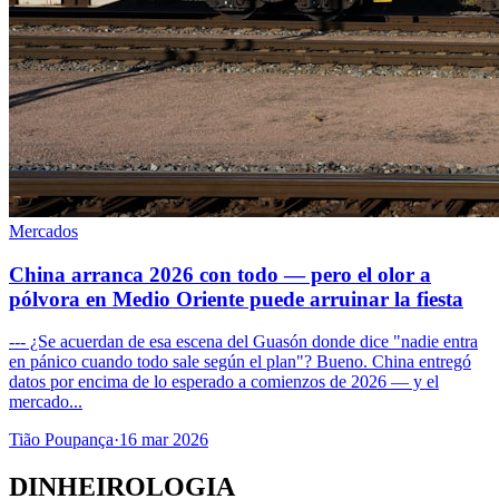
Mercados
China arranca 2026 con todo — pero el olor a
pólvora en Medio Oriente puede arruinar la fiesta
--- ¿Se acuerdan de esa escena del Guasón donde dice "nadie entra
en pánico cuando todo sale según el plan"? Bueno. China entregó
datos por encima de lo esperado a comienzos de 2026 — y el
mercado...
Tião Poupança
·
16 mar 2026
DINHEIROLOGIA