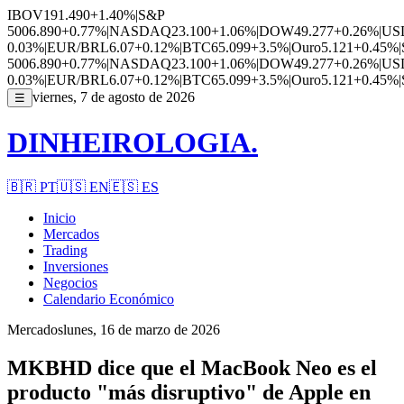
IBOV
191.490
+1.40%
|
S&P
500
6.890
+0.77%
|
NASDAQ
23.100
+1.06%
|
DOW
49.277
+0.26%
|
US
0.03%
|
EUR/BRL
6.07
+0.12%
|
BTC
65.099
+3.5%
|
Ouro
5.121
+0.45%
|
500
6.890
+0.77%
|
NASDAQ
23.100
+1.06%
|
DOW
49.277
+0.26%
|
US
0.03%
|
EUR/BRL
6.07
+0.12%
|
BTC
65.099
+3.5%
|
Ouro
5.121
+0.45%
|
viernes, 7 de agosto de 2026
☰
DINHEIROLOGIA.
🇧🇷
PT
🇺🇸
EN
🇪🇸
ES
Inicio
Mercados
Trading
Inversiones
Negocios
Calendario Económico
Mercados
lunes, 16 de marzo de 2026
MKBHD dice que el MacBook Neo es el
producto "más disruptivo" de Apple en