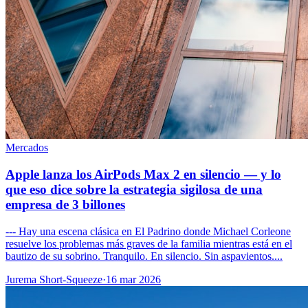
Mercados
Apple lanza los AirPods Max 2 en silencio — y lo
que eso dice sobre la estrategia sigilosa de una
empresa de 3 billones
--- Hay una escena clásica en El Padrino donde Michael Corleone
resuelve los problemas más graves de la familia mientras está en el
bautizo de su sobrino. Tranquilo. En silencio. Sin aspavientos....
Jurema Short-Squeeze
·
16 mar 2026