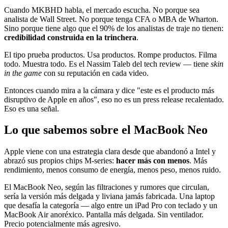
Cuando MKBHD habla, el mercado escucha. No porque sea
analista de Wall Street. No porque tenga CFA o MBA de Wharton.
Sino porque tiene algo que el 90% de los analistas de traje no tienen:
credibilidad construida en la trinchera
.
El tipo prueba productos. Usa productos. Rompe productos. Filma
todo. Muestra todo. Es el Nassim Taleb del tech review — tiene
skin
in the game
con su reputación en cada video.
Entonces cuando mira a la cámara y dice "este es el producto más
disruptivo de Apple en años", eso no es un press release recalentado.
Eso es una señal.
Lo que sabemos sobre el MacBook Neo
Apple viene con una estrategia clara desde que abandonó a Intel y
abrazó sus propios chips M-series:
hacer más con menos
. Más
rendimiento, menos consumo de energía, menos peso, menos ruido.
El MacBook Neo, según las filtraciones y rumores que circulan,
sería la versión más delgada y liviana jamás fabricada. Una laptop
que desafía la categoría — algo entre un iPad Pro con teclado y un
MacBook Air anoréxico. Pantalla más delgada. Sin ventilador.
Precio potencialmente más agresivo.