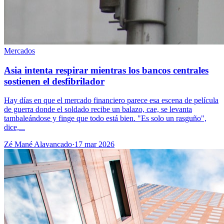
Mercados
Asia intenta respirar mientras los bancos centrales
sostienen el desfibrilador
Hay días en que el mercado financiero parece esa escena de película
de guerra donde el soldado recibe un balazo, cae, se levanta
tambaleándose y finge que todo está bien. "Es solo un rasguño",
dice,...
Zé Mané Alavancado
·
17 mar 2026