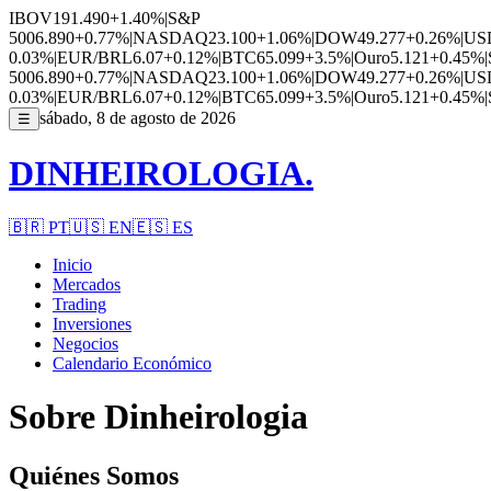
IBOV
191.490
+1.40%
|
S&P
500
6.890
+0.77%
|
NASDAQ
23.100
+1.06%
|
DOW
49.277
+0.26%
|
US
0.03%
|
EUR/BRL
6.07
+0.12%
|
BTC
65.099
+3.5%
|
Ouro
5.121
+0.45%
|
500
6.890
+0.77%
|
NASDAQ
23.100
+1.06%
|
DOW
49.277
+0.26%
|
US
0.03%
|
EUR/BRL
6.07
+0.12%
|
BTC
65.099
+3.5%
|
Ouro
5.121
+0.45%
|
sábado, 8 de agosto de 2026
☰
DINHEIROLOGIA.
🇧🇷
PT
🇺🇸
EN
🇪🇸
ES
Inicio
Mercados
Trading
Inversiones
Negocios
Calendario Económico
Sobre Dinheirologia
Quiénes Somos