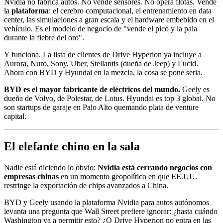
Nvidia no fabrica autos. No vende sensores. No opera flotas. Vende
la
plataforma
: el cerebro computacional, el entrenamiento en data
center, las simulaciones a gran escala y el hardware embebido en el
vehículo. Es el modelo de negocio de "vende el pico y la pala
durante la fiebre del oro".
Y funciona. La lista de clientes de Drive Hyperion ya incluye a
Aurora, Nuro, Sony, Uber, Stellantis (dueña de Jeep) y Lucid.
Ahora con BYD y Hyundai en la mezcla, la cosa se pone seria.
BYD es el mayor fabricante de eléctricos del mundo.
Geely es
dueña de Volvo, de Polestar, de Lotus. Hyundai es top 3 global. No
son startups de garaje en Palo Alto quemando plata de venture
capital.
El elefante chino en la sala
Nadie está diciendo lo obvio:
Nvidia está cerrando negocios con
empresas chinas
en un momento geopolítico en que EE.UU.
restringe la exportación de chips avanzados a China.
BYD y Geely usando la plataforma Nvidia para autos autónomos
levanta una pregunta que Wall Street prefiere ignorar: ¿hasta cuándo
Washington va a permitir esto? ¿O Drive Hyperion no entra en las