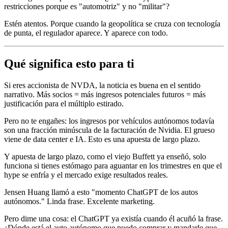
restricciones porque es "automotriz" y no "militar"?
Estén atentos. Porque cuando la geopolítica se cruza con tecnología
de punta, el regulador aparece. Y aparece con todo.
Qué significa esto para ti
Si eres accionista de NVDA, la noticia es buena en el sentido
narrativo. Más socios = más ingresos potenciales futuros = más
justificación para el múltiplo estirado.
Pero no te engañes: los ingresos por vehículos autónomos todavía
son una fracción minúscula de la facturación de Nvidia. El grueso
viene de data center e IA. Esto es una apuesta de largo plazo.
Y apuesta de largo plazo, como el viejo Buffett ya enseñó, solo
funciona si tienes estómago para aguantar en los trimestres en que el
hype se enfría y el mercado exige resultados reales.
Jensen Huang llamó a esto "momento ChatGPT de los autos
autónomos." Linda frase. Excelente marketing.
Pero dime una cosa: el ChatGPT ya existía cuando él acuñó la frase.
¿Dónde está el auto autónomo que puedo comprar y mandarle que