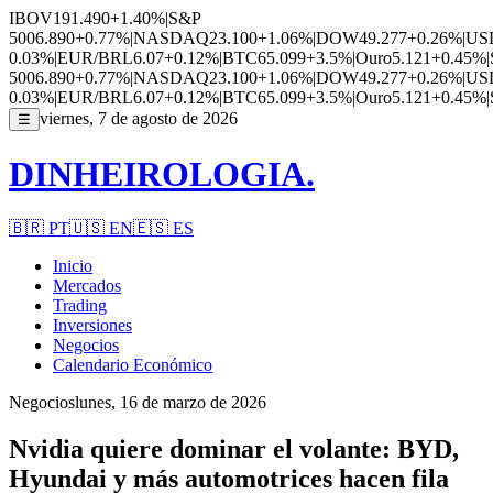
IBOV
191.490
+1.40%
|
S&P
500
6.890
+0.77%
|
NASDAQ
23.100
+1.06%
|
DOW
49.277
+0.26%
|
US
0.03%
|
EUR/BRL
6.07
+0.12%
|
BTC
65.099
+3.5%
|
Ouro
5.121
+0.45%
|
500
6.890
+0.77%
|
NASDAQ
23.100
+1.06%
|
DOW
49.277
+0.26%
|
US
0.03%
|
EUR/BRL
6.07
+0.12%
|
BTC
65.099
+3.5%
|
Ouro
5.121
+0.45%
|
viernes, 7 de agosto de 2026
☰
DINHEIROLOGIA.
🇧🇷
PT
🇺🇸
EN
🇪🇸
ES
Inicio
Mercados
Trading
Inversiones
Negocios
Calendario Económico
Negocios
lunes, 16 de marzo de 2026
Nvidia quiere dominar el volante: BYD,
Hyundai y más automotrices hacen fila