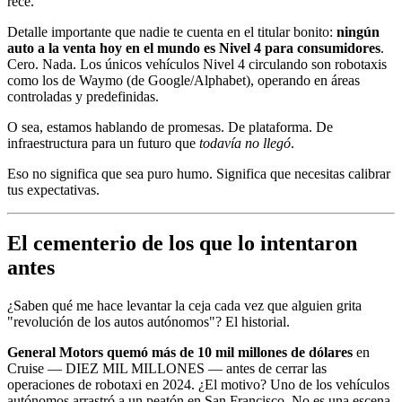
rece.
Detalle importante que nadie te cuenta en el titular bonito:
ningún
auto a la venta hoy en el mundo es Nivel 4 para consumidores
.
Cero. Nada. Los únicos vehículos Nivel 4 circulando son robotaxis
como los de Waymo (de Google/Alphabet), operando en áreas
controladas y predefinidas.
O sea, estamos hablando de promesas. De plataforma. De
infraestructura para un futuro que
todavía no llegó
.
Eso no significa que sea puro humo. Significa que necesitas calibrar
tus expectativas.
El cementerio de los que lo intentaron
antes
¿Saben qué me hace levantar la ceja cada vez que alguien grita
"revolución de los autos autónomos"? El historial.
General Motors quemó más de 10 mil millones de dólares
en
Cruise — DIEZ MIL MILLONES — antes de cerrar las
operaciones de robotaxi en 2024. ¿El motivo? Uno de los vehículos
autónomos arrastró a un peatón en San Francisco. No es una escena