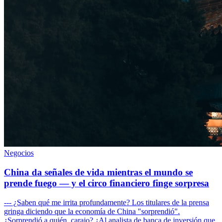
Negocios
China da señales de vida mientras el mundo se
prende fuego — y el circo financiero finge sorpresa
--- ¿Saben qué me irrita profundamente? Los titulares de la prensa
gringa diciendo que la economía de China "sorprendió".
¿Sorprendió a quién, carajo? ¿Al analista de banca de inversión que