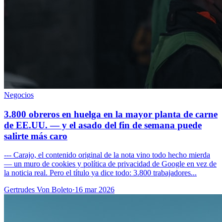
Negocios
3.800 obreros en huelga en la mayor planta de carne
de EE.UU. — y el asado del fin de semana puede
salirte más caro
--- Carajo, el contenido original de la nota vino todo hecho mierda
— un muro de cookies y política de privacidad de Google en vez de
la noticia real. Pero el título ya dice todo: 3.800 trabajadores...
Gertrudes Von Boleto
·
16 mar 2026